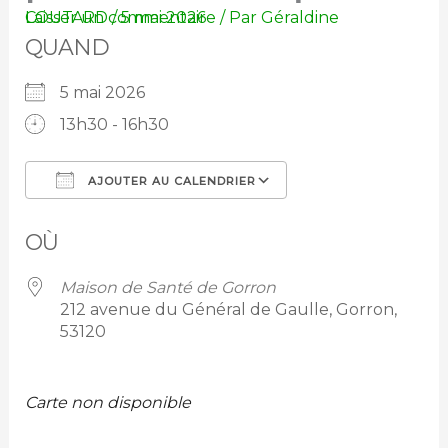
Laisser un commentaire
Géraldine COUTARD
/
5 mai 2026
/ Par
QUAND
5 mai 2026
13h30 - 16h30
AJOUTER AU CALENDRIER
Télécharger ICS
Calendrier Googl
OÙ
Maison de Santé de Gorron
212 avenue du Général de Gaulle, Gorron,
53120
Carte non disponible