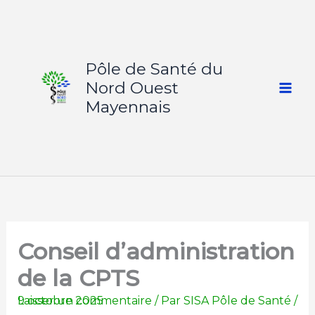
Aller
au
contenu
Pôle de Santé du
Nord Ouest
Mayennais
Conseil d’administration
de la CPTS
Laisser un commentaire
9 octobre 2025
/ Par
SISA Pôle de Santé
/