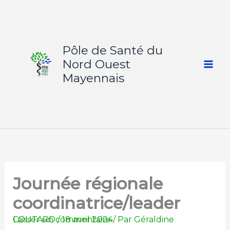
Aller
au
contenu
Pôle de Santé du
Nord Ouest
Mayennais
Journée régionale
coordinatrice/leader
Laisser un commentaire
Géraldine COUTARD
/
18 avril 2024
/ Par