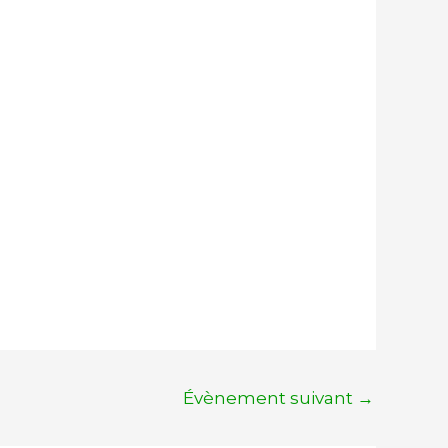
Office 365
Outlook Live
Évènement suivant
→