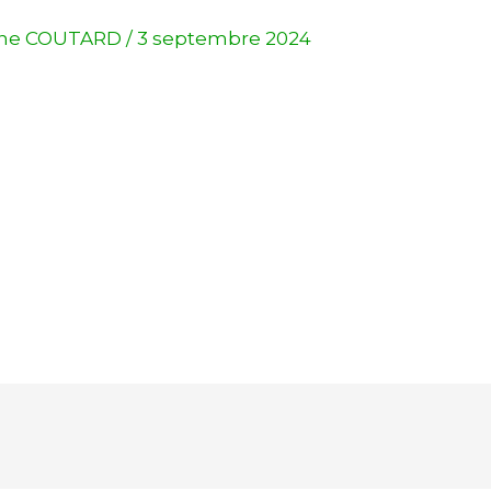
ine COUTARD
/
3 septembre 2024
drier Google
iCalendar